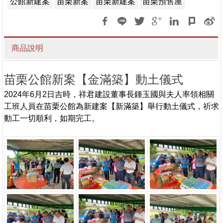
公館新建案
苗栗新案
苗栗新建案
苗栗預售屋
商品說明
苗栗公館新案【金滿築】動土儀式
2024年6月2日吉時，祥君建設董事長鍾玉國與夫人率領相關
工班人員在苗栗公館為新建案【新滿築】舉行動土儀式，祈求
動工一切順利，如期完工。