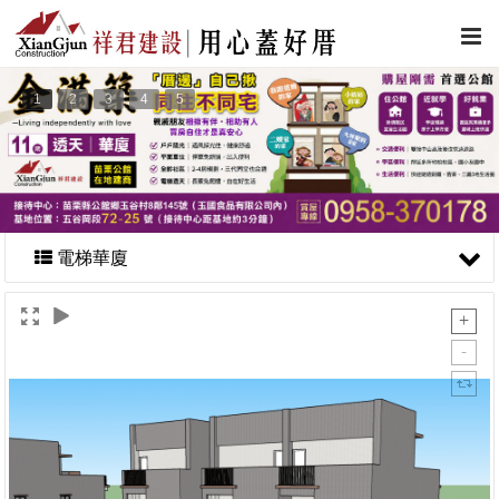
1
2
3
4
5
電梯華廈